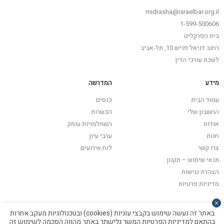
midrasha@israelbar.org.il
1-599-500606
בית הפרקליט
רחוב דניאל פריש 10, תל-אביב
לשכת עורכי הדין
מידע
המדרשה
עמוד הבית
כנסים
החשבון שלי
הכשרות
אודות
השתלמויות עומק
חנות
ערבי עיון
צרו קשר
לוח אירועים
תנאי שימוש – תקנון
הצהרת נגישות
מדיניות פרטיות
באתר זה נעשה שימוש בקבצי עוגיות (cookies) ובטכנולוגיות מעקב אחרות
בהתאם
למדיניות הפרטיות
המשך גלישתך באתר מהווה הסכמה לשימוש זה