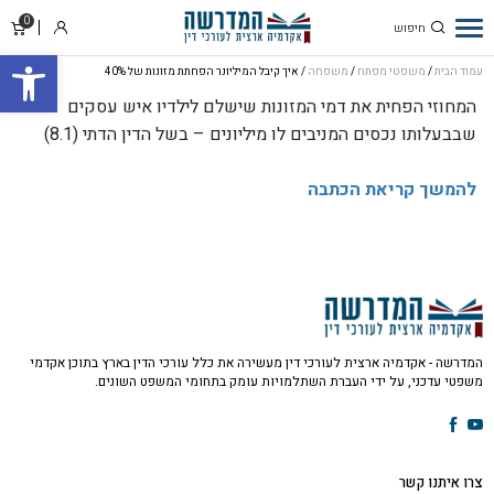
0
סל
איך קיבל המיליונר
התחבר
פתח סרגל
קניו
הפחתת מזונות
עמוד הבית
/
משפטי מפתח
/
משפחה
/ איך קיבל המיליונר הפחתת מזונות של 40%
של 40%
המחוזי הפחית את דמי המזונות שישלם לילדיו איש עסקים
שבבעלותו נכסים המניבים לו מיליונים – בשל הדין הדתי (8.1)
להמשך קריאת הכתבה
המדרשה - אקדמיה ארצית לעורכי דין מעשירה את כלל עורכי הדין בארץ בתוכן אקדמי
משפטי עדכני, על ידי העברת השתלמויות עומק בתחומי המשפט השונים.
צרו איתנו קשר