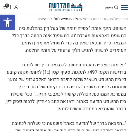
0
סל
השופט מינץ מרכז
התחבר
פתח סרגל
קניו
את הכללים בדבר
עמוד הבית
/
חדשות מהאולם
/
אזרחי
/ העליון על צפייה ב"נט" ומניין הימים
הקשר שבין צפייה
השופט מינץ אומר: "צפייה יזומה של בעל דין בהחלטת בית
המשפט באמצעות מערכת 'נט המשפט' אינה מהווה בדרך כלל
בפסק דין ב"נט
המצאה כדין, ומכאן שאין בה כדי להתחיל את מניין הימים
המשפט" לבין מניין
העומדים לרשותו להגיש הליך ערעורי על אותה החלטה.
הימים להגשת ערעור
"על מנת שצפייה כאמור תיחשב להמצאה כדין, יש לעמוד
בדרישות תקנה 497ג לתקנות. סעיף קטן (ג1) לאותה תקנה קובע
כי בית המשפט רשאי לשלוח לתיבת הדואר האלקטרוני של נמען
שנמסרה לבית המשפט 'הודעה בדבר קיומו של כתב בי-דין
במערכת הממוכנת הכוללת קישור לכתב בי-הדין…'. ככל ששלח
בית המשפט הודעה כאמור, יראו את כתב בי-הדין, לרבות פסק דין,
ככתב שהומצא במסירה אישית לנמען.
"…המצאה בדרך של 'הודעה באתר' משמעה כי נשלחה לכתובת
הדואר האלקטרוני של בעל הדין הודעה על אודות קיומה של