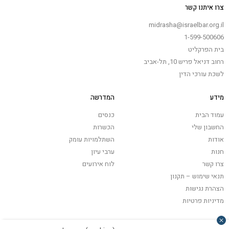
צרו איתנו קשר
midrasha@israelbar.org.il
1-599-500606
בית הפרקליט
רחוב דניאל פריש 10, תל-אביב
לשכת עורכי הדין
מידע
המדרשה
עמוד הבית
כנסים
החשבון שלי
הכשרות
אודות
השתלמויות עומק
חנות
ערבי עיון
צרו קשר
לוח אירועים
תנאי שימוש – תקנון
הצהרת נגישות
מדיניות פרטיות