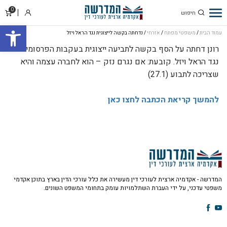
0
סל
נדחתה בקשה
התחבר
פתח סרגל
קניו
לייצוגית נגד הראל
עמוד הבית
/
משפטי מפתח
/
אזרחי
/ נדחתה בקשה לייצוגית נגד הראל ויזל
ויזל
רונן דחתה על הסף בקשה לתביעה ייצוגית בעקבות הפרסומים
נגד הראל ויזל. קובעת: אם נגרם נזק – הוא לחברה עצמה והיא
שצריכה לתבוע (27.1)
להמשך קריאת הכתבה לחצו כאן
המדרשה - אקדמיה ארצית לעורכי דין מעשירה את כלל עורכי הדין בארץ בתוכן אקדמי
משפטי עדכני, על ידי העברת השתלמויות עומק בתחומי המשפט השונים.