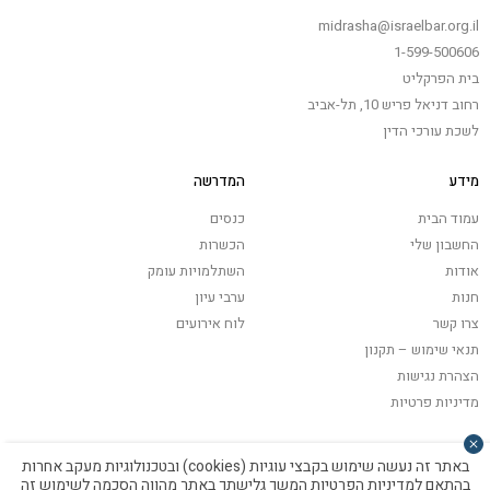
midrasha@israelbar.org.il
1-599-500606
בית הפרקליט
רחוב דניאל פריש 10, תל-אביב
לשכת עורכי הדין
מידע
המדרשה
עמוד הבית
כנסים
החשבון שלי
הכשרות
אודות
השתלמויות עומק
חנות
ערבי עיון
צרו קשר
לוח אירועים
תנאי שימוש – תקנון
הצהרת נגישות
מדיניות פרטיות
באתר זה נעשה שימוש בקבצי עוגיות (cookies) ובטכנולוגיות מעקב אחרות
בהתאם
למדיניות הפרטיות
המשך גלישתך באתר מהווה הסכמה לשימוש זה