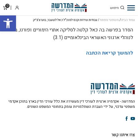
0
עבודות שירות
סל
התחבר
פתח סרגל
וקנס למנכ"ל כאל
קניו
עמוד הבית
/
משפטי מפתח
/ עבודות שירות וקנס למנכ"ל כאל לשעבר, בועז צ'צ'יק
לשעבר, בועז
הסדר בפרשה בה כאל קלטה לסליקה אתרי הימורים ופורנו, בניגוד
צ'צ'יק
לנוהלי ארגוני האשראי הבינלאומיים (3.1)
להמשך קריאת הכתבה
המדרשה - אקדמיה ארצית לעורכי דין מעשירה את כלל עורכי הדין בארץ בתוכן אקדמי
משפטי עדכני, על ידי העברת השתלמויות עומק בתחומי המשפט השונים.
צרו איתנו קשר