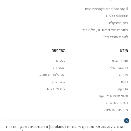
midrasha@israelbar.org.il
1-599-500606
בית הפרקליט
רחוב דניאל פריש 10, תל-אביב
לשכת עורכי הדין
מידע
המדרשה
עמוד הבית
כנסים
החשבון שלי
הכשרות
אודות
השתלמויות עומק
חנות
ערבי עיון
צרו קשר
לוח אירועים
תנאי שימוש – תקנון
הצהרת נגישות
מדיניות פרטיות
באתר זה נעשה שימוש בקבצי עוגיות (cookies) ובטכנולוגיות מעקב אחרות