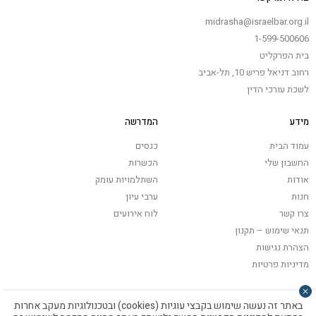
midrasha@israelbar.org.il
1-599-500606
בית הפרקליט
רחוב דניאל פריש 10, תל-אביב
לשכת עורכי הדין
מידע
המדרשה
עמוד הבית
כנסים
החשבון שלי
הכשרות
אודות
השתלמויות עומק
חנות
ערבי עיון
צרו קשר
לוח אירועים
תנאי שימוש – תקנון
הצהרת נגישות
מדיניות פרטיות
באתר זה נעשה שימוש בקבצי עוגיות (cookies) ובטכנולוגיות מעקב אחרות