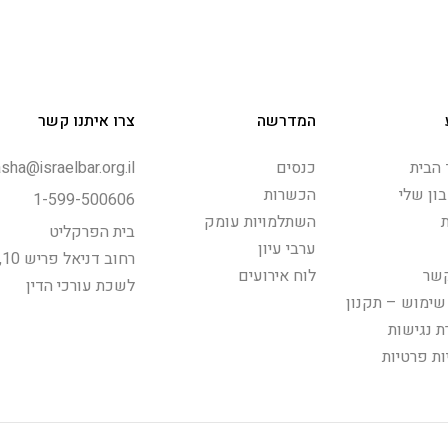
המדרשה
צרו איתנו קשר
הבית
כנסים
sha@israelbar.org.il
ון שלי
הכשרות
1-599-500606
השתלמויות עומק
בית הפרקליט
ערבי עיון
רחוב דניאל פריש 10, תל-אביב
קשר
לוח אירועים
לשכת עורכי הדין
שימוש – תקנון
 נגישות
ות פרטיות