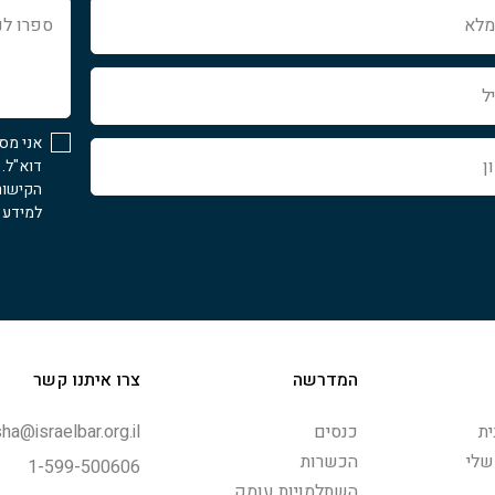
ספרו
לנו
איך
נוכל
לעזור...
אני מס
דוא"ל.
הקישור
למידע נ
המדרשה
צרו איתנו קשר
ת
כנסים
ha@israelbar.org.il
שלי
הכשרות
1-599-500606
השתלמויות עומק