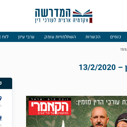
כנסים
הכשרות
השתלמויות עומק
ערבי עיון
לוח א
13/
פ
ה
חמ