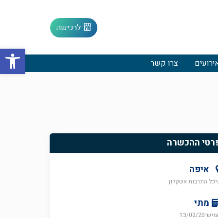
לרכישה
פתח סרגל
ירועים
צרו קשר
רטי ההכשרה
איפה
יכל התרבות אשקלון
מתי
ישי13/02/20