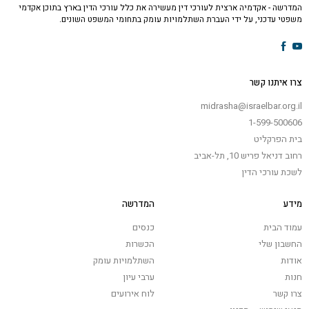
המדרשה - אקדמיה ארצית לעורכי דין מעשירה את כלל עורכי הדין בארץ בתוכן אקדמי
משפטי עדכני, על ידי העברת השתלמויות עומק בתחומי המשפט השונים.
צרו איתנו קשר
midrasha@israelbar.org.il
1-599-500606
בית הפרקליט
רחוב דניאל פריש 10, תל-אביב
לשכת עורכי הדין
מידע
המדרשה
עמוד הבית
כנסים
החשבון שלי
הכשרות
אודות
השתלמויות עומק
חנות
ערבי עיון
צרו קשר
לוח אירועים