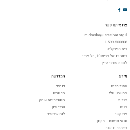
צרו איתנו קשר
midrasha@israelbar.org.il
1-599-500606
בית הפרקליט
רחוב דניאל פריש 10, תל-אביב
לשכת עורכי הדין
מידע
המדרשה
עמוד הבית
כנסים
החשבון שלי
הכשרות
אודות
השתלמויות עומק
חנות
ערבי עיון
צרו קשר
לוח אירועים
תנאי שימוש – תקנון
הצהרת נגישות