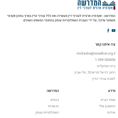
המדרשה - אקדמיה ארצית לעורכי דין מעשירה את כלל עורכי הדין בארץ בתוכן אקדמי
משפטי עדכני, על ידי העברת השתלמויות עומק בתחומי המשפט השונים.
צרו איתנו קשר
midrasha@israelbar.org.il
1-599-500606
בית הפרקליט
רחוב דניאל פריש 10, תל-אביב
לשכת עורכי הדין
מידע
המדרשה
עמוד הבית
כנסים
החשבון שלי
הכשרות
אודות
השתלמויות עומק