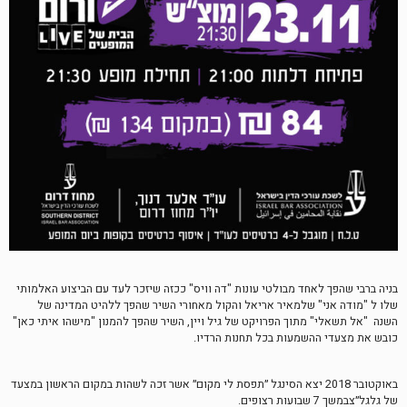
בניה ברבי שהפך לאחד מבולטי עונות "דה וויס" ככזה שיזכר לעד עם הביצוע האלמותי
שלו ל "מודה אני" שלמאיר אריאל והקול מאחורי השיר שהפך ללהיט המדינה של
השנה "אל תשאלי" מתוך הפרויקט של גיל ויין, השיר שהפך להמנון "מישהו איתי כאן"
כובש את מצעדי ההשמעות בכל תחנות הרדיו.
באוקטובר 2018 יצא הסינגל ״תפסת לי מקום״ אשר זכה לשהות במקום הראשון במצעד
של גלגל״צבמשך 7 שבועות רצופים.