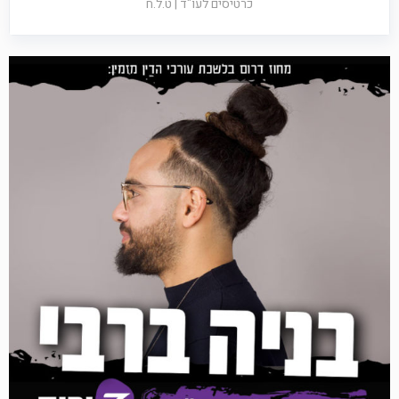
כרטיסים לעו"ד | ט.ל.ח