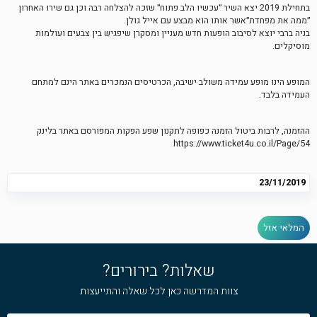
בתחילת 2019 יצא השיר ״עכשיו הלב פתוח״ שזכה להצלחה רבה וכן גם שירו האחרון
״ממה את מפחדת״אשר אותו הוא מבצע עם אייל גולן.
בניה ברבי יוצא לסיבוב הופעות חדש מעניין ומסקרן שיפגיש בין צבעים ועולמות
מוסיקלים.
המופע הינו מופע עמידה משולב ישיבה, הכרטיסים הנמכרים באתר הינם למתחם
העמידה בלבד.
ההזמנה, לרבות ביטול הזמנה כפופה לתקנון שפע הפקות המפורסם באתר בלינק
https://www.ticket4u.co.il/Page/54
23/11/2019
המלאי אזל
שאלות? בירורים?
צוות המדרשה כאן לכל שאלה והתייעצות