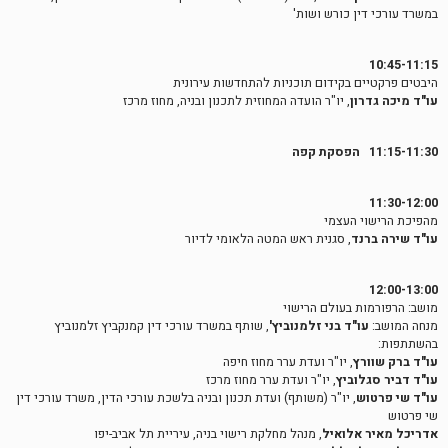
במשרד עורכי דין כורש ושות'
10:45-11:15
היבטים פרקטיים בקידום תוכניות להתחדשות עירונית
עו"ד מיכה גדרון
, יו"ר הועדה המחוזית לתכנון ובניה, מחוז מרכז
11:15-11:30 הפסקת קפה
11:30-12:00
מהפיכת הרישוי העצמי
עו"ד שירה ברנד
, סגנית ראש המטה הלאומי לדיור
12:00-13:00
מושב: הרפורמות בעולם הרישוי
מנחה המושב:
עו"ד בני זלמנוביץ'
, שותף במשרד עורכי דין קמנקביץ זלמנוביץ
בהשתתפות:
עו"ד ברק שוורץ
, יו"ר ועדת ערר מחוז חיפה
עו"ד דביר סגלוביץ
, יו"ר ועדת ערר מחוז מרכז
עו"ד שי פרטוש
, יו"ר (משותף) ועדת תכנון ובניה בלשכת עורכי הדין, משרד עורכי דין
שי פרטוש
אדריכל מאיר אלואיל
, מנהל מחלקת רישוי בניה, עיריית תל אביב-יפו