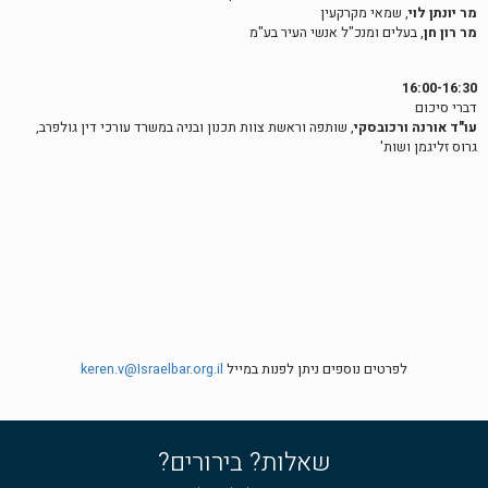
מר יונתן לוי
, שמאי מקרקעין
מר רון חן
, בעלים ומנכ"ל אנשי העיר בע"מ
16:00-16:30
דברי סיכום
עו"ד אורנה ורכובסקי
, שותפה וראשת צוות תכנון ובניה במשרד עורכי דין גולפרב,
גרוס זליגמן ושות'
לפרטים נוספים ניתן לפנות במייל
keren.v@Israelbar.org.il
שאלות? בירורים?