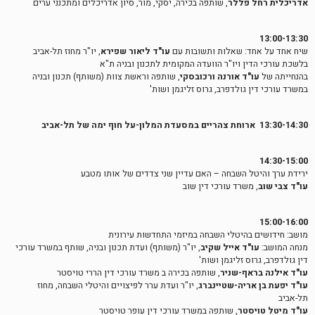
אדריכלית רחל פללר
, שותפה בכירה, יסקי, מור, סיון אדריכלים ומתכנני ערים
13:00-13:30
שיח אחד על אחד: שאלות ותשובות עם
עו"ד ליאור שפירא
, יו"ר מחוז תל-אביב
בלשכת עורכי הדין ויו"ר הוועדה המקומית לתכנון ובניה ת"א
בהנחייתה של
עו"ד אורנה ורכובסקי
, שותפה וראשת צוות (משותף) תכנון ובניה
במשרד עורכי דין גולדפרב, גרוס זליגמן ושות'
13:30-14:30 ארוחת צהריים במסעדת המלון-על חוף ימה של תל-אביב
14:30-15:00
ירידת ערך והיטל השבחה – האם עדיין שני צדדים של אותו מטבע
עו"ד צבי שוב
, משרד עורכי דין שוב
15:00-16:00
מושב: חידושים בהיטלי השבחה במיזמי התחדשות עירונית
מנחה המושב:
עו"ד אייל שקיב
, יו"ר (משותף) ועדת תכנון ובניה, שותף במשרד עורכי
דין גולדפרב, גרוס זליגמן ושות'
עו"ד אילנה בראף-שניר
, שותפה בכירה ב משרד עורכי דין הררי טויסטר
עו"ד יפעת בן אריה-שטיינברג
, יו"ר ועדת ערר לפיצויים והיטלי השבחה, מחוז
תל-אביב
עו"ד מיטל טויסטר
, שותפה במשרד עורכי דין עופר טויסטר