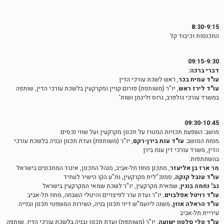
8:30-9:15
התכנסות וכיבוד קל
09:15-9:30
דברי ברכה:
עו"ד עמית בכר
, ראש לשכת עורכי הדין
עו"ד לירז ראש
, יו"ר (משותפת) פורום קניין ומקרקעין בלשכת עורכי הדין, שותפה
במשרד עורכי גולפרב, גרוס זליגמן ושות'
09:30-10:45
מושב: השפעת תכניות המטרו על תכנון מקרקעין ועל שווי נכסים
מנחת המושב:
עו"ד ענת בירן-רקם
, יו"ר (משותפת) ועדת תכנון ובניה בלשכת עורכי
הדין, משרד עורכי דין ענת בירן
בהשתתפות:
מר ארז בן אליעזר
, מתכנן מחוז תל-אביב, מנהל התכנון, איגוד המתכננים בישראל
עו"ד ענבל קנקה
, סמנכ"לית מקרקעין, נת"ע הקו הישיר לעתיד
גב' נחמה בוגין
, שמאית מקרקעין, יו"ר לשכת שמאי המקרקעין בישראל
עו"ד רויטל אפלבוים
, יו"ר ועדת ערר לפיצויים והיטלי השבחה, מחוז תל-אביב
עו"ד הראלה אוזן
, משנה ליועמ"ש דיני תכנון בניה, השירות המשפטי תכנון ובנייה
עיריית תל-אביב
עו"ד טלי סלטון ישועה
, יו"ר (משותפת) ועדת תכנון ובניה בלשכת עורכי הדין, שותפה