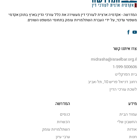
המדרשה - אקדמיה ארצית לעורכי דין מעשירה את כלל עורכי הדין בארץ בתוכן אקדמי
משפטי עדכני, על ידי העברת השתלמויות עומק בתחומי המשפט השונים.
צרו איתנו קשר
midrasha@israelbar.org.il
1-599-500606
בית הפרקליט
רחוב דניאל פריש 10, תל-אביב
לשכת עורכי הדין
מידע
המדרשה
עמוד הבית
כנסים
החשבון שלי
הכשרות
אודות
השתלמויות עומק
חנות
ערבי עיון