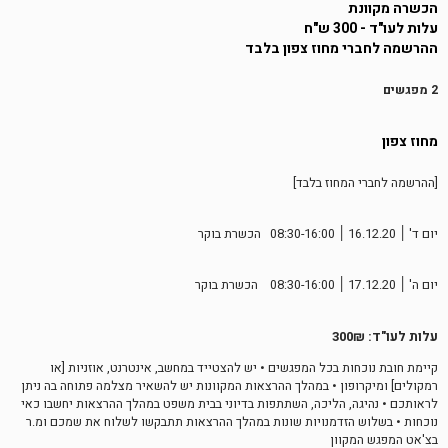
הכשרה מקוונת
עלות לעו"ד - 300 ש"ח
ההרשמה לחברי מחוז צפון בלבד
2 מפגשים
מחוז צפון
[ההרשמה לחברי המחוז בלבד]
יום ד' ׀ 16.12.20 ׀ 08:30-16:00 הכשרת בוקר
יום ה' ׀ 17.12.20 ׀ 08:30-16:00 הכשרת בוקר
עלות לעו"ד: 300₪
קיימת חובת נוכחות בכל המפגשים • יש להצטייד במחשב, אינטרנט, אוזניות [או
רמקולים] ומיקרופון • במהלך ההרצאות המקוונות יש להשאיר מצלמה פתוחה בה ניתן
לראותכם • נהיגה, הליכה, השתתפות בדיוני בבית משפט במהלך ההרצאות יחשבו כאי
נוכחות • בשלוש הזדמנויות שונות במהלך ההרצאות תתבקשו לשלוח את שמכם ומ.ר
בצ'אט המפגש המקוון