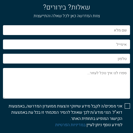
שאלות? בירורים?
צוות המדרשה כאן לכל שאלה והתייעצות
שם
מלא
אימייל
טלפון
ספרו
לנו
איך
נוכל
לעזור...
אני מסכים/ה לקבל מידע שיווקי והצעות ממועדון המדרשה, באמצעות
דוא"ל. הנני מודע/ת לכך שאוכל להסיר הסכמתי זו בכל עת באמצעות
הקישור המופיע בתחתית האתר.
למידע נוסף ניתן לעיין
במדיניות הפרטיות