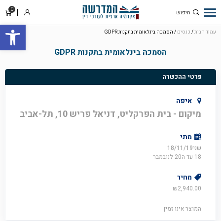
0
סל
התחבר
פתח סרגל
קניו
עמוד הבית
/
כנסים
/ הסמכה בינלאומית בתקנות GDPR
הסמכה בינלאומית בתקנות GDPR
פרטי ההכשרה
איפה
מיקום - בית הפרקליט, דניאל פריש 10, תל-אביב
מתי
שני18/11/19
18 עד ה20 לנובמבר
מחיר
₪
2,940.00
המוצר אינו זמין