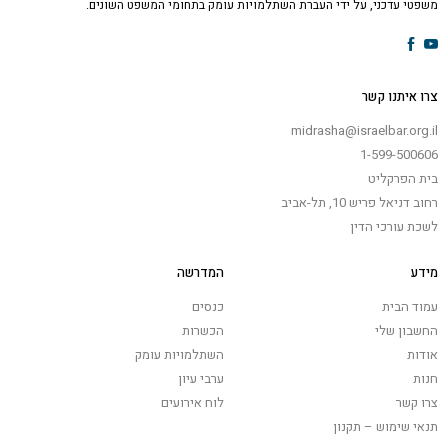
משפטי עדכני, על ידי העברת השתלמויות עומק בתחומי המשפט השונים.
צרו איתנו קשר
midrasha@israelbar.org.il
1-599-500606
בית הפרקליט
רחוב דניאל פריש 10, תל-אביב
לשכת עורכי הדין
מידע
המדרשה
עמוד הבית
כנסים
החשבון שלי
הכשרות
אודות
השתלמויות עומק
חנות
ערבי עיון
צרו קשר
לוח אירועים
תנאי שימוש – תקנון