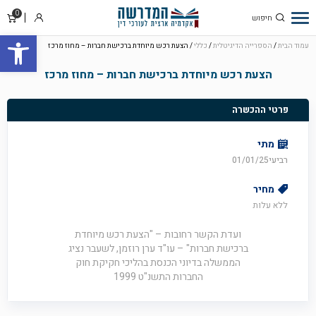
0
סל
התחבר
פתח סרגל
קניו
עמוד הבית
/
הספרייה הדיגיטלית
/
כללי
/ הצעת רכש מיוחדת ברכישת חברות – מחוז מרכז
הצעת רכש מיוחדת ברכישת חברות – מחוז מרכז
פרטי ההכשרה
מתי
רביעי01/01/25
מחיר
ללא עלות
ועדת הקשר רחובות – "הצעת רכש מיוחדת
ברכישת חברות" – עו"ד ערן רוזמן, לשעבר נציג
הממשלה בדיוני הכנסת בהליכי חקיקת חוק
החברות התשנ"ט 1999