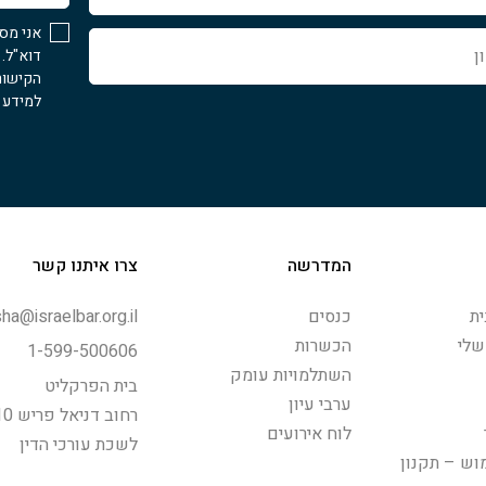
אני מס
דוא"ל.
הקישור
למידע נ
המדרשה
צרו איתנו קשר
ת
כנסים
ha@israelbar.org.il
שלי
הכשרות
1-599-500606
השתלמויות עומק
בית הפרקליט
ערבי עיון
רחוב דניאל פריש 10, תל-אביב
לוח אירועים
לשכת עורכי הדין
וש – תקנון