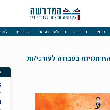
כנסים
הכשרות
השתלמויות עומק
ערבי עיון
לוח א
זדמנויות בעבודה לעורכי/ות
פ
בי
שני