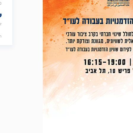
0
ל
ה