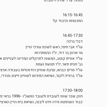
מנחה: עו"ד שירה וייסברגר
16:15-16:45
התכנסות וכיבוד קל
16:45-17:30
דברי ברכה
עו”ד אבי חימי, ראש לשכת עורכי הדין
מר ארנון בר דוד, יו”ר ההסתדרות
עו”ד אורית קוטב, המשנה לפרקליט המדינה לעניינים אז
גב’ חגית פאר, יו”ר תנועת נעמת
עו”ד מרים כבהא, נציבת שוויון הזדמנויות בעבודה ארצ
עו”ד ברוריה לקנר, נשיאת הפורום לשוויון וייצוג מגדרי,
17:30-18:00
חוק שכר שווה לעובדת ולעובד התשנ”ו -1996 בראי פסיקת בתי הדין לעבודה
כבוד השופטת ורדה וירט ליבנה, נשיאת בית הדין הארצי