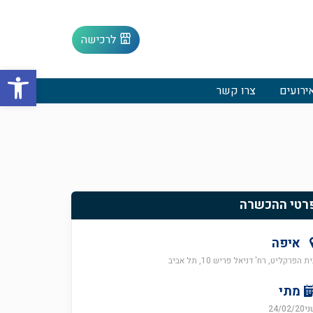
לרכישה
פתח סרגל
ירועים
צרו קשר
רטי ההכשרה
איפה
ת הפרקליט, רח' דניאל פריש 10, תל אביב
מתי
24/02/20