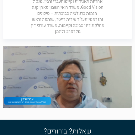
אחריות תאגידית וקיימותעברי ורבין, מנכ"ל
Good Vision, משרד רואי חשבון פאהן קנה
מגמות ברגולציה סביבתית – סיכונים
והזדמנויותעו"ד עידית רייטר, שותפה וראש
מחלקת דיני סביבה וקיימות, משרד עורכי דין
גולדפרב זליגמן
שאלות? בירורים?