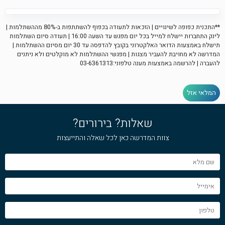
**התכנית כפופה לשינויים | הזכאות לתעודה בכפוף להשתתפות ב-80% מההשתלמות |
לינק התחברות יישלח למייל בכל יום מפגש עד השעה 16:00 | תעודה סיום השתלמות
תישלח באמצעות הדואר האלקטרוני בקובץ להדפסה עד 30 יום מסיום ההשתלמות |
המדרשה לא מחויבת להעביר מצגות | מפגשי ההשתלמות לא מוקלטים ולא ניתנים
להעברה | להרשמה באמצעות מענה טלפוני:03-6361313
המלאי אזל
שאלות? בירורים?
צוות המדרשה כאן לכל שאלה והתייעצות
שם
מלא
אימייל
טלפון