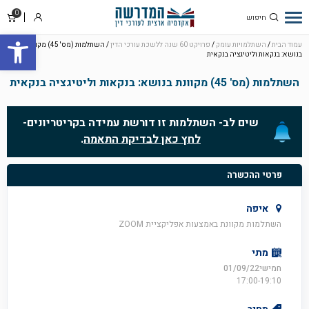
0
סל
התחבר
פתח סרגל
קניו
עמוד הבית
/
השתלמויות עומק
/
פרויקט 60 שנה ללשכת עורכי הדין
/ השתלמות (מס' 45) מקוונת
בנושא: בנקאות וליטיגציה בנקאית
השתלמות (מס' 45) מקוונת בנושא: בנקאות וליטיגציה בנקאית
שים לב- השתלמות זו דורשת עמידה בקריטריונים-
לחץ כאן לבדיקת התאמה
.
פרטי ההכשרה
איפה
השתלמות מקוונת באמצעות אפליקציית ZOOM
מתי
חמישי01/09/22
17:00-19:10