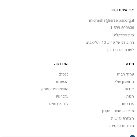
צרו איתנו קשר
midrasha@israelbar.org.il
1-599-500606
בית הפרקליט
רחוב דניאל פריש 10, תל-אביב
לשכת עורכי הדין
מידע
המדרשה
עמוד הבית
כנסים
החשבון שלי
הכשרות
אודות
השתלמויות עומק
חנות
ערבי עיון
צרו קשר
לוח אירועים
תנאי שימוש – תקנון
הצהרת נגישות
מדיניות פרטיות