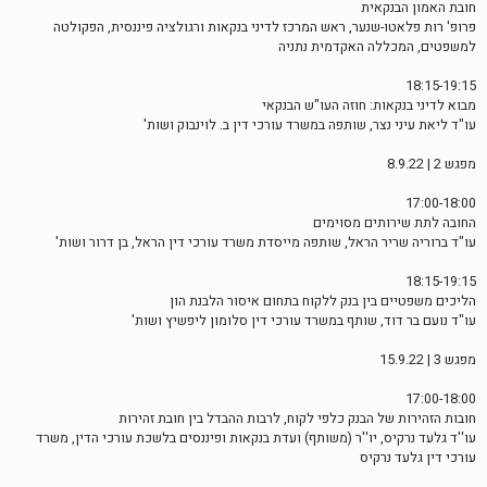
חובת האמון הבנקאית
פרופ' רות פלאטו-שנער, ראש המרכז לדיני בנקאות ורגולציה פיננסית, הפקולטה
למשפטים, המכללה האקדמית נתניה
18:15-19:15
מבוא לדיני בנקאות: חוזה העו"ש הבנקאי
עו"ד ליאת עיני נצר, שותפה במשרד עורכי דין ב. לוינבוק ושות'
מפגש 2 | 8.9.22
17:00-18:00
החובה לתת שירותים מסוימים
עו"ד ברוריה שריר הראל, שותפה מייסדת משרד עורכי דין הראל, בן דרור ושות'
18:15-19:15
הליכים משפטיים בין בנק ללקוח בתחום איסור הלבנת הון
עו"ד נועם בר דוד, שותף במשרד עורכי דין סלומון ליפשיץ ושות'
מפגש 3 | 15.9.22
17:00-18:00
חובות הזהירות של הבנק כלפי לקוח, לרבות ההבדל בין חובת זהירות
עו''ד גלעד נרקיס, יו''ר (משותף) ועדת בנקאות ופיננסים בלשכת עורכי הדין, משרד
עורכי דין גלעד נרקיס