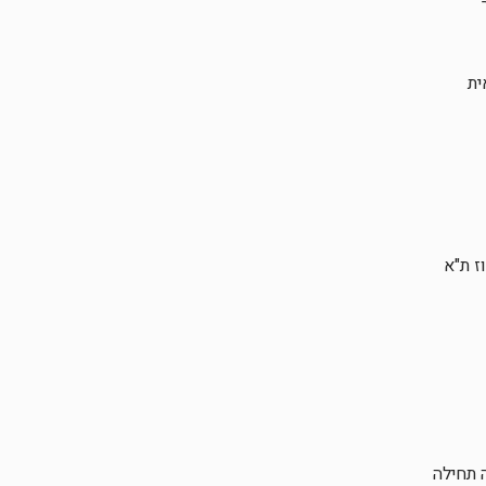
ית
ז ת"א
 תחילה