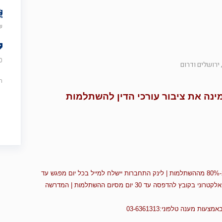
שני
0
 ירושלים ודרום
ה
ינה את ציבור עורכי הדין
להשתלמות
| לינק התחברות יישלח למייל בכל יום מפגש עד
השעה 16:00 | תעודה סיום השתלמות תישלח באמצעות הדואר האלקטרוני בקובץ להדפסה עד 30 יום מסיום ההשתלמות | המדרשה
מענה טלפוני:03-6361313