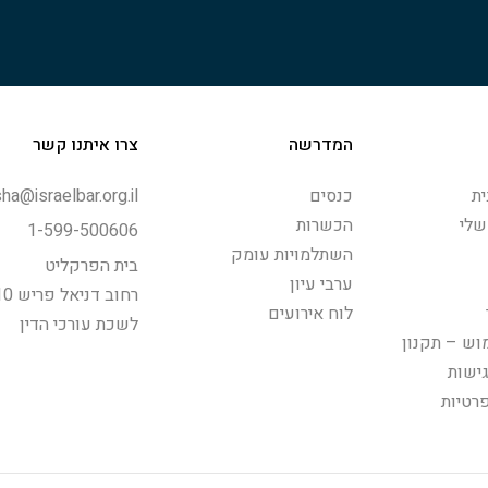
המדרשה
צרו איתנו קשר
ת
כנסים
ha@israelbar.org.il
שלי
הכשרות
1-599-500606
השתלמויות עומק
בית הפרקליט
ערבי עיון
רחוב דניאל פריש 10, תל-אביב
לוח אירועים
לשכת עורכי הדין
וש – תקנון
ישות
פרטיות