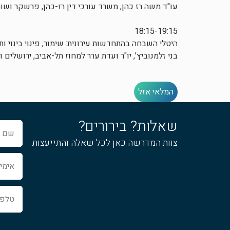
עו"ד משה רז כהן, משרד עורכי דין רז-כהן, פרשקר ושות
18:15-19:15
היטלי השבחה בהתחדשות עירונית: שימור, פינוי בינוי ותמ"
בני זלמנוביץ', יו"ר ועדת ערר למחוז תל-אביב, ירושלים ו
המלאי אזל
שאלות? בירורים?
שם
מלא
צוות המדרשה כאן לכל שאלה והתייעצות
אימייל
טלפון