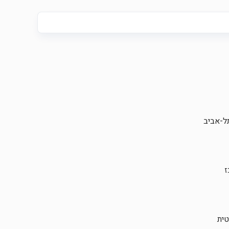
תל-אביב
ז
ית