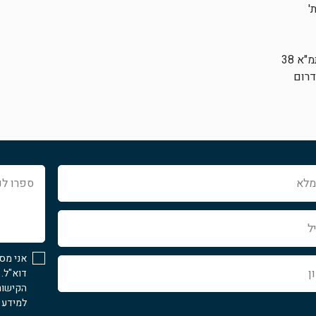
'
א 38
דרום
ספרו
לנו
איך
נוכל
לעזור...
אני מס
דוא"ל.
הקישור
למידע נ