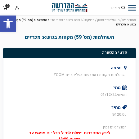
0
סל
התחבר
פתח סרגל
קניו
עמוד הבית
/
השתלמויות עומק
/
פרויקט 60 שנה ללשכת עורכי הדין
/ השתלמות (מס' 59) מקוונת
בנושא: מכרזים
השתלמות (מס' 59) מקוונת בנושא: מכרזים
פרטי ההכשרה
איפה
השתלמות מקוונת באמצעות אפליקציית ZOOM
מתי
חמישי01/12/22
מחיר
₪
120.00
המוצר אינו זמין
לינק התחברות יישלח למייל בכל יום מפגש עד