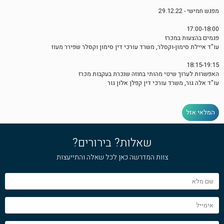
מפגש חמישי - 29.12.22
17:00-18:00
פגמים בהצעות במכרז
עו"ד איילת סימון-וקסלר, משרד עורכי דין סימון וקסלר שפירר מעוז
18:15-19:15
האפשרות לערוך שינוי מהותי בחוזה שנכרת בעקבות מכרז
עו"ד אלה גור, משרד עורכי דין קפלן אלון גור
המלאי אזל
שאלות? בירורים?
צוות המדרשה כאן לכל שאלה והתייעצות
שם
מלא
אימייל