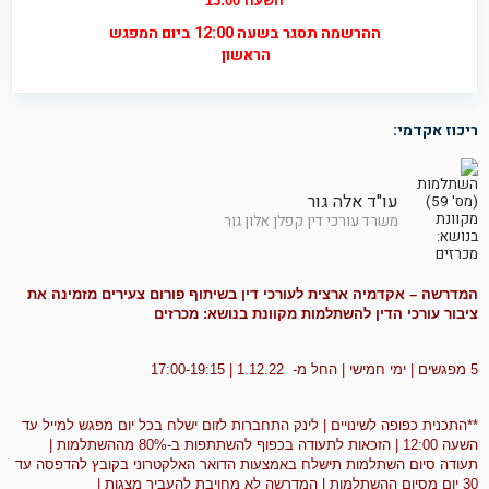
השעה 13:00
ההרשמה תסגר בשעה 12:00 ביום המפגש
הראשון
ריכוז אקדמי:
עו"ד אלה גור
משרד עורכי דין קפלן אלון גור
המדרשה – אקדמיה ארצית לעורכי דין בשיתוף פורום צעירים
מזמינה את
ציבור עורכי הדין
להשתלמות מקוונת בנושא: מכרזים
5 מפגשים | ימי חמישי | החל מ- 1.12.22 | 17:00-19:15
**התכנית כפופה לשינויים | לינק התחברות לזום ישלח בכל יום מפגש למייל עד
השעה 12:00 | הזכאות לתעודה בכפוף להשתתפות ב-80% מההשתלמות |
תעודה סיום השתלמות תישלח באמצעות הדואר האלקטרוני בקובץ להדפסה עד
30 יום מסיום ההשתלמות | המדרשה לא מחויבת להעביר מצגות |