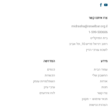
צרו איתנו קשר
midrasha@israelbar.org.il
1-599-500606
בית הפרקליט
רחוב דניאל פריש 10, תל-אביב
לשכת עורכי הדין
מידע
המדרשה
עמוד הבית
כנסים
החשבון שלי
הכשרות
אודות
השתלמויות עומק
חנות
ערבי עיון
צרו קשר
לוח אירועים
תנאי שימוש – תקנון
הצהרת נגישות