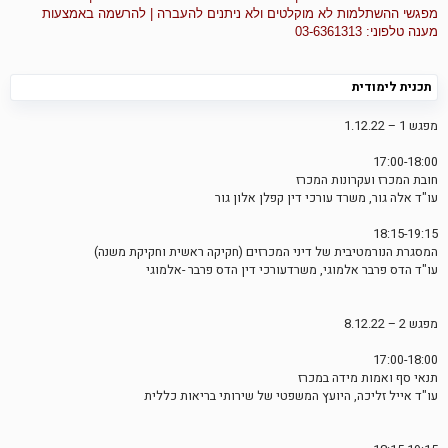
מפגשי ההשתלמות לא מוקלטים ולא ניתנים להעברה | להרשמה באמצעות
מענה טלפוני: 03-6361313
תכנית לימודית
מפגש 1 – 1.12.22
17:00-18:00
חובת המכרז ועקרונות המכרז
עו"ד אלה גור, משרד עורכי דין קפלן אלון גור
18:15-19:15
המסגרת הנורמטיבית של דיני המכרזים (חקיקה ראשית וחקיקת משנה)
עו"ד הדס פרבר אלמוגי, משרדעורכי דין הדס פרבר -אלמוגי
מפגש 2 – 8.12.22
17:00-18:00
תנאי סף ואמות מידה במכרז
עו"ד אייל זליכה, היועץ המשפטי של שירותי בריאות כללית