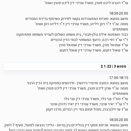
עו"ד רוברט ליכט פטרן, משרד עורכי דין ליכט פטרן ושות'
18:30-20:00
מושב בנושא: סוגיות המתעוררות בקשר לפירוק השיתוף בדירת המגורים
מנחה: עו"ד ד"ר רונן דליהו, משרד עורכי דין ד"ר דליהו רונן ושות'
משתתפים:
כבוד השופטת אילת גולן-תבורי, בית משפט השלום לענייני משפחה פתח-תקוה
ד"ר עו"ד רפי רכס, היועץ המשפטי לבתי הדין הרבניים
עו"ד שמואל מורן, משרד עורכי דין שמואל מורן
עו"ד שאול דחבש, משרד עורכי דין שאול דחבש
מפגש 3 | 2.1.22
17:00-18:15
מושב בנושא: כתובה ופיצויי גירושין - חידושים בפסיקת בית הדין הרבני
מנחה: עו"ד שרון ליכט פטרן, משרד עורכי דין ליכט פטרן ושות'
משתתפים:
עו"ד וטו"ר צבי גלר, משרד עורכי דין צבי גלר
ד"ר עו"ד יאיר שיבר, משרד עורכי דין יאיר ודורון שיבר
עו"ד שי זילברברג, מנהל תחום בתי דין רבניים, מרכז רקמן
18:30-20:00
מושב בנושא: אכיפת פסקי דין בהליכים בין בני-זוג - הליכי הוצאה לפועל, סעיף 7 לחוק
בית המשפט לענייני משפחה וסעיף 7ד לחוק בתי-דין דתיים [כפיית ציות ודרכי דיון]