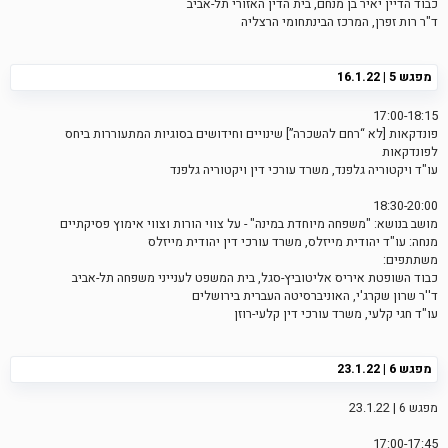
כבוד הדיין יאיר בן מנחם, בית הדין האזורי תל-אביב
ד"ר רות זפרן, המרכז הבינתחומי הרצליה
מפגש 5 | 16.1.22
17:00-18:15
פונדקאות [לא “רחם להשכרה”] שינויים וחידושים בסוגיות המתעוררות ביחס
לפונדקאות
עו"ד ויקטוריה גלפנד, משרד עורכי דין ויקטוריה גלפנד
18:30-20:00
מושב בנושא: "משפחה מיוחדת במינה" - על צווי הורות וצווי אימוץ פסיקתיים
מנחה: עו"ד יהודית מייזלס, משרד עורכי דין יהודית מייזלס
משתתפים:
כבוד השופטת איריס אליטוביץ-סגל, בית המשפט לענייני משפחה תל-אביב
ד''ר שרון שקרג'י, האוניברסיטה העברית בירושלים
עו"ד חגי קלעי, משרד עורכי דין קלעי-רוזן
מפגש 6 | 23.1.22
מפגש 6 | 23.1.22
17:00-17:45