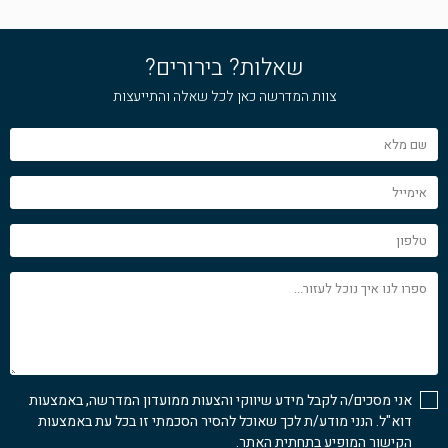
שאלות? בירורים?
צוות המדרשה כאן לכל שאלה והתייעצות
שם
מלא
אימייל
טלפון
ספרו
לנו
איך
נוכל
לעזור...
אני מסכים/ה לקבל מידע שיווקי והצעות ממועדון המדרשה, באמצעות
דוא"ל. הנני מודע/ת לכך שאוכל להסיר הסכמתי זו בכל עת באמצעות
הקישור המופיע בתחתית האתר.