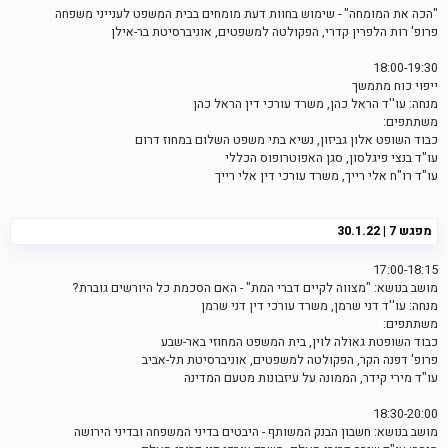
"הכה את המומחה" - שימוש בחוות דעת מומחים בבית המשפט לענייני משפחה
פרופ' רות הלפרין קדרי, הפקולטה למשפטים, אוניברסיטת בר-אילן
18:00-19:30
ייפוי כוח מתמשך
מנחה: עו''ד הראל כהן, משרד עורכי דין הראל כהן
משתתפים:
כבוד השופט אלון גביזון, נשיא בתי משפט השלום במחוז דרום
עו"ד בנצי פיגלסון, סגן האפוטרופוס הכללי
עו"ד רו"ח אלי רייך, משרד עורכי דין אלי רייך
מפגש 7 | 30.1.22
17:00-18:15
מושב בנושא: "מצווה לקיים דברי המת" - האם הסכמת כל היורשים גוברת?
מנחה: עו''ד דני שרמן, משרד עורכי דין דני שרמן
משתתפים:
כבוד השופטת גאולה לוין, בית המשפט המחוזי באר-שבע
פרופ' דפנה הקר, הפקולטה למשפטים, אוניברסיטת תל-אביב
עו"ד מירי קידר, הממונה על עיזבונות מטעם המדינה
18:30-20:00
מושב בנושא: חשבון הבנק המשותף - היבטים בדיני המשפחה ובדיני הירושה