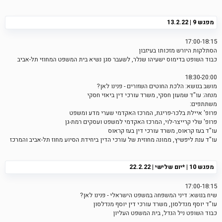
מפגש 9 | 13.2.22
17:00-18:15
הסתלקות היורש מזכותו בעיזבון
כבוד השופט בדימוס ישעיהו שנלר, לשעבר סגן נשיא בית המשפט המחוזי תל-אביב
18:30-20:00
מושב בנושא: הלכת החוטים השזורים - פנינו לאן?
מנחה: עו"ד שמעון חסקי, משרד עורכי דין ביאזי חסקי
משתתפים:
פרופ' איילת בלכר-פריגת, המרכז האקדמי שערי מדע ומשפט
פרופ' שלי קרייצר-לוי, המרכז האקדמי למשפט ועסקים רמת-גן
עו"ד בעז קראוס, משרד עורכי דין בעז קראוס
עו"ד ענת ליפשיץ, ממונה מחוזית של עורכי הדין ביחידת הסיוע מחוז תל-אביב והמרכז
מפגש 10 | *יום שלישי | 22.2.22
17:00-18:15
שיח בנושא: דיני המשפחה במשפט הישראלי - פנינו לאן?
עו"ד יוסף מנדלסון, משרד עורכי דין יוסף מנדלסון
כבוד השופט ניל הנדל, בית המשפט העליון