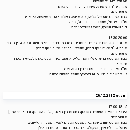
המשפט לענייני משפחה
מנחה: עו"ד רוני עזרא, משרד עורכי דין רוני עזרא
משתתפים:
כבוד השופט יחזקאל אליהו, בית משפט השלום לענייני משפחה תל-אביב
עו"ד יואב טל, משרד עורכי דין טל, שפיצר
ד"ר שאולי שארף, המרכז האקדמי פרס
18:30-20:00
מושב בנושא: סעדים זמניים מיוחדים בבית המשפט לענייני משפחה ובבית הדין הרבני
מנחה: עו"ד מאיה יוסף ויסמן, משרד עורכי דין מאיה יוסף ויסמן
משתתפים:
כבוד השופטת בדימוס נלי רוסמן גליס, לשעבר בית משפט שלום לענייני משפחה
תל-אביב
עו''ד נאווה פרס, משרד עורכי דין נאווה פרס
טו"ר משה ליבוביץ, משה ליבוביץ משרד טוענים רבניים.
מפגש 2 | 26.12.21
17:00-18:15
היבטים עיוניים ומעשיים בשיתוף בחובות בין בני זוג [הלכת השיתוף וחוק יחסי ממון]
משתתפים:
כבוד השופט יהורם שקד, בית משפט השלום לענייני משפחה תל-אביב
פרופ' שחר ליפשיץ, הפקולטה למשפטים, אוניברסיטת בר-אילן