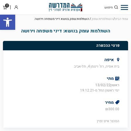
0
סל
התחבר
פתח סרגל
קניו
עמוד הבית
/
השתלמויות עומק
/ השתלמות עומק בנושא: דיני משפחה וירושה
השתלמות עומק בנושא: דיני משפחה וירושה
פרטי ההכשרה
איפה
בית אסיה, רח' ויצמן 4, תל-אביב
מתי
ראשון13/02/22
ימי ראשון החל מ-19.12.21
מחיר
₪
300.00
המוצר אינו זמין