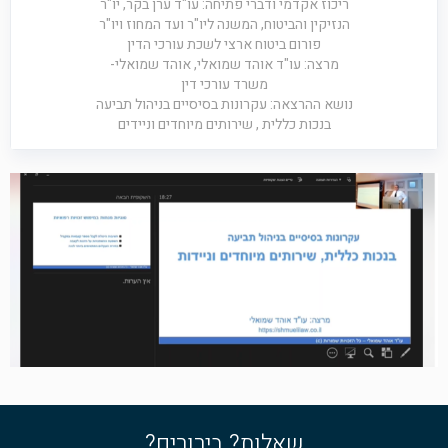
ריכוז אקדמי ודברי פתיחה: עו"ד ערן בקר, יו"ר
הנזיקין והביטוח, המשנה ליו"ר ועד המחוז ויו"ר
פורום ביטוח ארצי לשכת עורכי הדין
מרצה: עו"ד אוהד שמואלי, אוהד שמואלי-
משרד עורכי דין
נושא ההרצאה: עקרונות בסיסיים בניהול תביעה
בנכות כללית , שירותים מיוחדים וניידים
שאלות? בירורים?