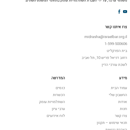
משפטי עדכני, על ידי העברת השתלמויות עומק בתחומי המשפט השונים.
צרו איתנו קשר
midrasha@israelbar.org.il
1-599-500606
בית הפרקליט
רחוב דניאל פריש 10, תל-אביב
לשכת עורכי הדין
מידע
המדרשה
עמוד הבית
כנסים
החשבון שלי
הכשרות
אודות
השתלמויות עומק
חנות
ערבי עיון
צרו קשר
לוח אירועים
תנאי שימוש – תקנון
הצהרת נגישות