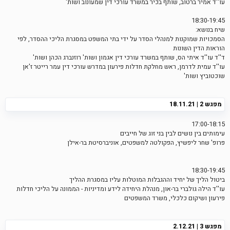
עו''ד אמיר ברטוב, שותף בכיר במשרד עורכי דין שמעונוב ושות'
18:30-19:45
שיח בנושא:
הסמכויות שמוקנות למנהלי הסדר על ידי בתי המשפט במסגרת הליכי ההסדר, לפי
הוראות הדין השונות
ד''ד עו''ד איתי הס, שותף במשרד עורכי דין אגמון ושות' רוזנברג הכהן ושות'
עו''ד עמית לדרמן, ראש מחלקת חדלות פירעון במדרש עורכי דין עמר רייטר ז'אן
שוכטוביץ ושות'
מפגש 2 | 18.11.21
17:00-18:15
עימותים בין נושים לבין בני זוג של חייבים
פרופ' שחר ליפשיץ, הפקולטה למשפטים, אוניברסיטת בר-אילן
18:30-19:45
ביטול הליך של יחיד וההגבלות המוטלות עליו במסגרת ההליך
עו''ד הילה גולברי בר-און, מנהלת היחידה לידע ומדיניות - הממונה על הליכי חדלות
פירעון ושיקום כלכלי, משרד המשפטים
מפגש 3 | 2.12.21