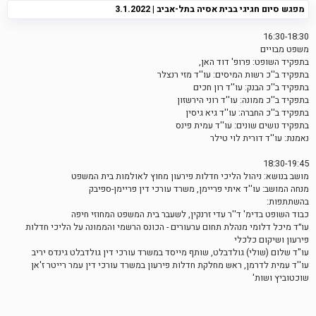
מפגש סיום חגיגי בבית אסיה בתל-אביב | 3.1.2022
16:30-18:30
משפט מבויים
בתפקיד השופט: פרופ' דוד האן,
בתפקיד ב''כ רשות המיסים: עו''ד מזי רנצלר
בתפקיד ב''כ הבנק: עו''ד רון חכים
בתפקיד ב''כ ממונה: עו''ד רוני הירשזון
בתפקיד ב''כ החברה: עו''ד גיא גיסין
בתפקיד נושים שונים: עו''ד עמית פינס
נאמנת: עו''ד דורית לוי טילר
18:30-19:45
מושב בנושא: ניהול הליכי חדלות פירעון מחוץ לאולמות בית המשפט
מנחה המושב: עו''ד איתי פריימן, משרד עורכי דין פריימן-ספיבק
בהשתתפות:
כבוד השופט בדימ' ד''ר עדי זרנקין, לשעבר בית המשפט המחוזי חיפה
עו״ד מיכל דלומי מנהלת תחום ערעורים - הכונס הרשמי והממונה על הליכי חדלות
פירעון ושיקום כלכלי
עו"ד שלום (שולי) גולדבלט, שותף מייסד במשרד עורכי דין גולדבלט גינדס יריב
עו''ד עמית לדרמן, ראש מחלקת חדלות פירעון במשרד עורכי דין עמר רייטר ז'אן
שוכטוביץ ושות'