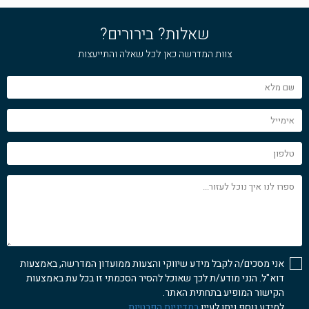
שאלות? בירורים?
צוות המדרשה כאן לכל שאלה והתייעצות
שם
מלא
אימייל
טלפון
ספרו
לנו
איך
נוכל
לעזור...
אני מסכים/ה לקבל מידע שיווקי והצעות ממועדון המדרשה, באמצעות
דוא"ל. הנני מודע/ת לכך שאוכל להסיר הסכמתי זו בכל עת באמצעות
הקישור המופיע בתחתית האתר.
למידע נוסף ניתן לעיין
במדיניות הפרטיות