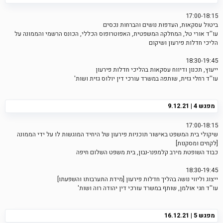
17:00-18:15
ביטול עסקאות, העדפות נושים והברחות נכסים
עו''ד אורי טל, המחלקה המשפטית, האפוטרופוס הכללי, הכונס הרשמי והממונה על
הליכי חדלות פירעון ושיקום
18:30-19:45
ייעוץ, תכנון ודיווח עסקאות בהליכי חדלות פירעון
עו''ד רחלי גזית, שותפה במשרד עורכי דין יולוס גזית ושות'
מפגש 4 | 9.12.21
17:00-18:15
שיקולי בית המשפט באישור תוכניות פירעון של היחיד המוגשות לו על ידי הממונה
[לקחים ומסקנות]
כבוד השופטת מירב קלמפנר-נבון, בית משפט השלום חיפה
18:30-19:45
ייצוג וליווי נושה בהליך חדלות פירעון [מידת התערבותו והשפעתו]
עו''ד חגי אולמן, שותף במשרד עורכי דין יהודה רוה ושות'
מפגש 5 | 16.12.21