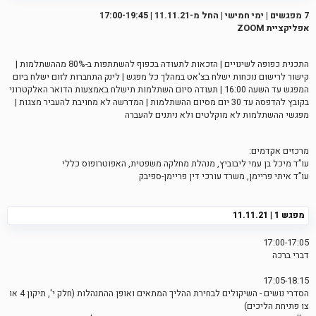
7 מפגשים | ימי חמישי | החל מ-11.11.21 | 17:00-19:45
אפליקציית ZOOM
התכנית כפופה לשינויים | הזכאות לתעודה בכפוף להשתתפות ב-80% מההשתלמות |
קישור לרישום נוכחות ישלח בצ'אט במהלך כל מפגש | לינק התחברות לזום ישלח ביום
המפגש עד השעה 16:00 | תעודה סיום השתלמות תישלח באמצעות הדואר האלקטרוני
בקובץ להדפסה עד 30 יום מסיום ההשתלמות | המדרשה לא מחויבת להעביר מצגות |
מפגשי ההשתלמות לא מוקלטים ולא ניתנים להעברה
מרכזים אקדמים:
עו”ד מיכל בן עמי ליבוביץ, מנהלת מחלקה משפטית, האפוטרופוס כללי
עו’’ד איתי פריימן, משרד עורכי דין פריימן-ספיבק
מפגש 1 | 11.11.21
17:00-17:05
דברי ברכה
17:05-18:15
הסדרי נושים - השיקולים לבחירת ההליך המתאים ואופן ההתנהלות (חלק י', תיקון 4 או
צו פתיחת הליכים)