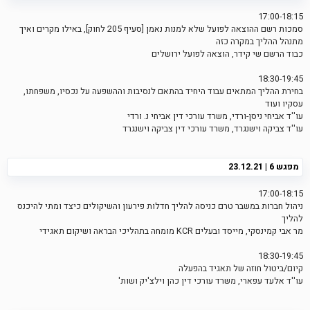
17:00-18:15
סמכות רשם ההוצאה לפועל שלא למנות נאמן [סעיף 205 לחוק], באילו מקרים ואיך
מתנהל ההליך במקרה כזה
כבוד הרשם שי קידר, הוצאה לפועל ירושלים
18:30-19:45
בחירת ההליך המתאים עבוד היחיד בהתאם לנסיבות וההשפעה על נכסיו, משפחתו,
עסקיו ועוד
עו''ד אביחי ניסן-ורדי, משרד עורכי דין אביחי נ. ורדי
עו''ד צביקה וישנגרד, משרד עורכי דין צביקה וישנגרד
מפגש 6 | 23.12.21
17:00-18:15
ניהול חברות במשבר טרם כניסה להליך חדלות פירעון והשיקולים כיצד ומתי להיכנס
להליך
מר אבי קמינסקי, מייסד ובעלים KCR מומחה בתהליכי הבראה ושיקום תאגידי
18:30-19:45
קיום/ביטול חוזה של תאגיד בהפעלה
עו''ד אלעד עפארי, משרד עורכי דין כהן וילצ'יק ושות'