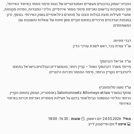
הוובינר יעסוק בהיבטים מעשיים ואסטרטגיים של הגנת סימני מסחר באיחוד האירופי,
תוך התמקדות ברישום ואכיפת סימני מסחר אירופיים, הליכי התנגדות, הפרות מקוונות,
אתגרי פעילות חוצת גבולות והגנה על מותגים בינלאומיים בשוק האירופי. בנוסף, נדון
במגמות ועדכונים מרכזיים בתחום ונקיים סשן פתוח של שאלות ותשובות עם
המשתתפים.
דברי פתיחה
עו"ד עמית בכר, ראש לשכת עורכי הדין.
עו״ד אריאל דובינסקי
מייסד משרד דובינסקי ושות׳ – קניין רוחני, מהמשרדים הבולטים בישראל בתחום
ליטיגציית הקניין הרוחני, סימני המסחר וזכויות היוצרים.
עו״ד סשה סלומונוביץ
שותף במשרד Salomonowitz Attorneys-at-law באוסטריה, ועוסק בתחום הקניין
הרוחני והליווי המשפטי הבינלאומי בדגש על פעילות מסחרית ואכיפת זכויות באיחוד
האירופי.
מתי
?
24.05.2026 יום ראשון, 🕓
שעות
:
16:30- 18:00
💻
איפה
?
זום ופייסבוק לייב