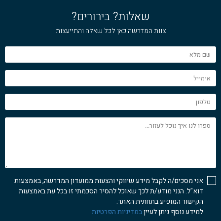
שאלות? בירורים?
צוות המדרשה כאן לכל שאלה והתייעצות
שם
מלא
אימייל
טלפון
ספרו
לנו
איך
נוכל
לעזור...
אני מסכים/ה לקבל מידע שיווקי והצעות ממועדון המדרשה, באמצעות
דוא"ל. הנני מודע/ת לכך שאוכל להסיר הסכמתי זו בכל עת באמצעות
הקישור המופיע בתחתית האתר.
למידע נוסף ניתן לעיין
במדיניות הפרטיות