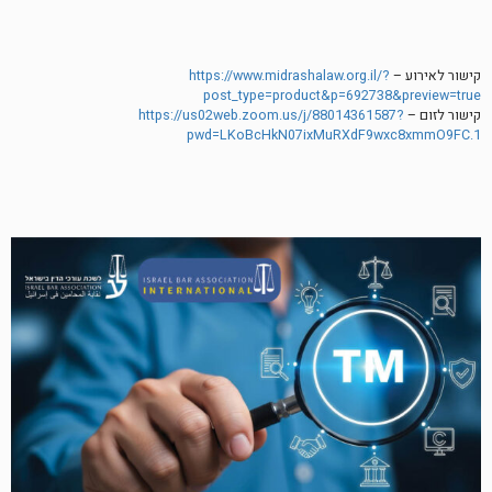
קישור לאירוע –
https://www.midrashalaw.org.il/?
post_type=product&p=692738&preview=true
קישור לזום –
https://us02web.zoom.us/j/88014361587?
pwd=LKoBcHkN07ixMuRXdF9wxc8xmmO9FC.1