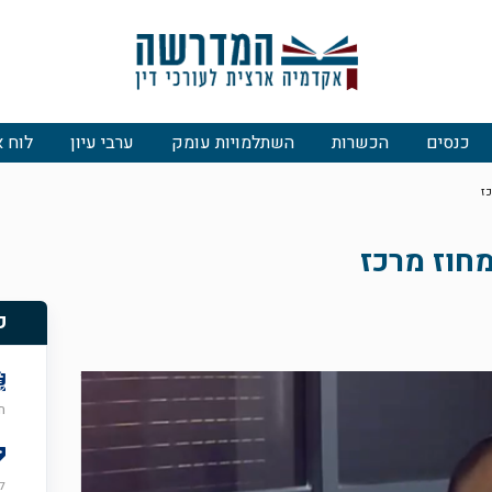
כנסים
הכשרות
השתלמויות עומק
ערבי עיון
לוח א
כז
מחוז מרכז
פ
חמ
ל