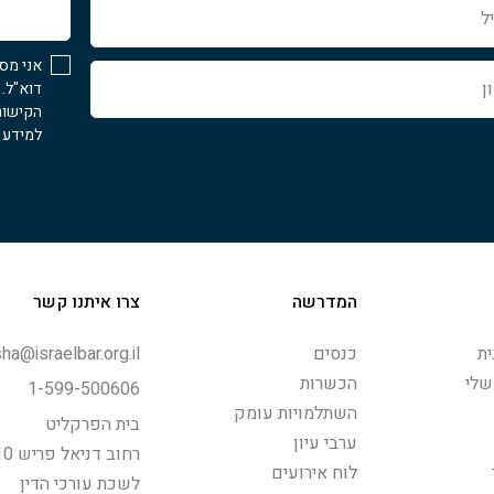
לעזור...
אני מס
דוא"ל.
הקישור
למידע נ
המדרשה
צרו איתנו קשר
ת
כנסים
ha@israelbar.org.il
שלי
הכשרות
1-599-500606
השתלמויות עומק
בית הפרקליט
ערבי עיון
רחוב דניאל פריש 10, תל-אביב
לוח אירועים
לשכת עורכי הדין