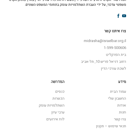
משפטי עדכני, על ידי העברת השתלמויות עומק בתחומי המשפט השונים.
צרו איתנו קשר
midrasha@israelbar.org.il
1-599-500606
בית הפרקליט
רחוב דניאל פריש 10, תל-אביב
לשכת עורכי הדין
מידע
המדרשה
עמוד הבית
כנסים
החשבון שלי
הכשרות
אודות
השתלמויות עומק
חנות
ערבי עיון
צרו קשר
לוח אירועים
תנאי שימוש – תקנון