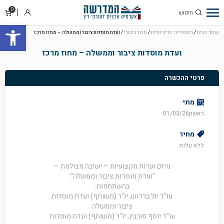
0
סל
התחבר
פתח סרגל
קניו
עמוד הבית
/
הספרייה הדיגיטלית
/
מגזר ציבורי
/ ועדת מוסדות ציבור וממשלה – מחוז מרכז
ועדת מוסדות ציבור וממשלה – מחוז מרכז
פרטי ההכשרה
מתי
ראשון01/03/26
מחיר
ללא עלות
מיזם ועדות מקצועיות – ישיבה מצולמת –
"ועדת מוסדות ציבור וממשלה":
בהשתתפות:
עו"ד יול ברדוש, יו"ר (משותף) ועדת מוסדות
ציבור וממשלה
עו"ד יוסף פורבין, יו"ר (משותף) ועדת מוסדות