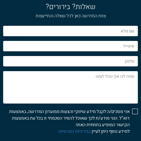
שאלות? בירורים?
צוות המדרשה כאן לכל שאלה והתייעצות
שם
מלא
אימייל
טלפון
ספרו
לנו
איך
נוכל
לעזור...
אני מסכים/ה לקבל מידע שיווקי והצעות ממועדון המדרשה, באמצעות
דוא"ל. הנני מודע/ת לכך שאוכל להסיר הסכמתי זו בכל עת באמצעות
הקישור המופיע בתחתית האתר.
למידע נוסף ניתן לעיין
במדיניות הפרטיות