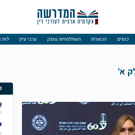
כנסים
הכשרות
השתלמויות עומק
ערבי עיון
לוח א
 א'
פ
רבי
ל