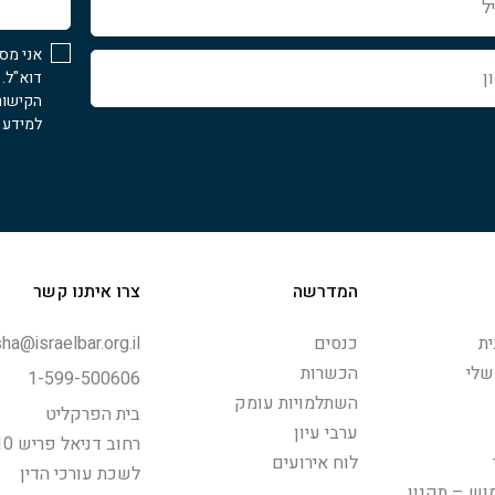
לעזור...
אני מס
דוא"ל.
הקישור
למידע נ
המדרשה
צרו איתנו קשר
ת
כנסים
ha@israelbar.org.il
שלי
הכשרות
1-599-500606
השתלמויות עומק
בית הפרקליט
ערבי עיון
רחוב דניאל פריש 10, תל-אביב
לוח אירועים
לשכת עורכי הדין
וש – תקנון