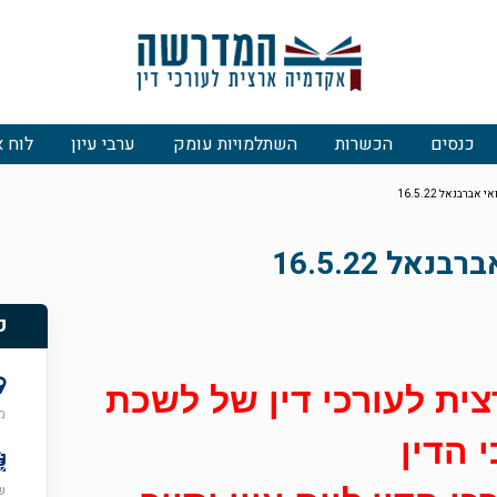
כנסים
הכשרות
השתלמויות עומק
ערבי עיון
לוח א
ברבנאל 16.5.22
אל 16.5.22
פ
ת לעורכי דין של לשכת
מר
י הדין
שני