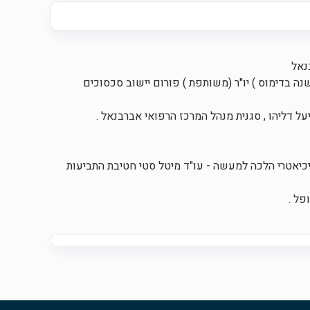
(ניצב משנה בדימוס ) יו"ר (משותפת ) פורום יישוב סכסוכים
יך הפסיכיאטרי הלכה למעשה - עו"ד מיטל סטי חטיבת התביעות