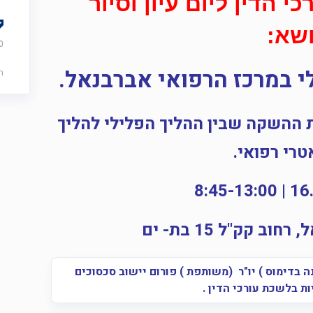
י הדין ליום עיון וסיור
שא:
0
 במרכז הרפואי אברבנאל.
ה
ההשקה שבין ההליך הפלילי להליך
רי רפואי.
 קק"ל 15 בת- ים
ה בדימוס ) יו"ר (משותפת ) פורום יישוב סכסוכים
ת בלשכת עורכי הדין .