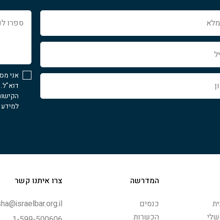
ספרו
לנו
איך
נוכל
לעזור...
אני מס
דוא"ל.
הקישור
למידע נ
המדרשה
צרו איתנו קשר
ת
כנסים
ha@israelbar.org.il
שלי
הכשרות
1-599-500606