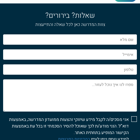
שאלות? בירורים?
צוות המדרשה כאן לכל שאלה והתייעצות
שם
מלא
אימייל
טלפון
ספרו
לנו
איך
נוכל
לעזור...
אני מסכים/ה לקבל מידע שיווקי והצעות ממועדון המדרשה, באמצעות
דוא"ל. הנני מודע/ת לכך שאוכל להסיר הסכמתי זו בכל עת באמצעות
הקישור המופיע בתחתית האתר.
למידע נוסף ניתן לעיין
במדיניות הפרטיות