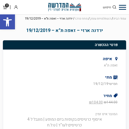
0
סל
התחבר
פתח סרגל
קניו
עמוד הבית
/
השתלמויות עומק
/
מחוז מרכז
/ ירדנה ארזי – זאפה ת"א – 19/12/2019
ירדנה ארזי – זאפה ת"א – 19/12/2019
פרטי ההכשרה
איפה
זאפה ת"א
מתי
חמישי19/12/19
מחיר
המחיר
המחיר
₪
104.00
₪
144.00
המקורי
הנוכחי
היה:
הוא:
המוצר אינו זמין
₪104.00.
₪144.00.
איסוף כרטיסים בקופות ביום המופע | מוגבל ל 4
כרטיסים לעו"ד | ט.ל.ח