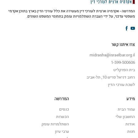
המדרשה - אקדמיה ארצית לעורכי דין מעשירה את כלל עורכי הדין בארץ בתוכן אקדמי
משפטי עדכני, על ידי העברת השתלמויות עומק בתחומי המשפט השונים.
צרו איתנו קשר
midrasha@israelbar.org.il
1-599-500606
בית הפרקליט
רחוב דניאל פריש 10, תל-אביב
לשכת עורכי הדין
מידע
המדרשה
עמוד הבית
כנסים
החשבון שלי
הכשרות
אודות
השתלמויות עומק
חנות
ערבי עיון