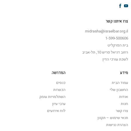
צרו איתנו קשר
midrasha@israelbar.org.il
1-599-500606
בית הפרקליט
רחוב דניאל פריש 10, תל-אביב
לשכת עורכי הדין
מידע
המדרשה
עמוד הבית
כנסים
החשבון שלי
הכשרות
אודות
השתלמויות עומק
חנות
ערבי עיון
צרו קשר
לוח אירועים
תנאי שימוש – תקנון
הצהרת נגישות