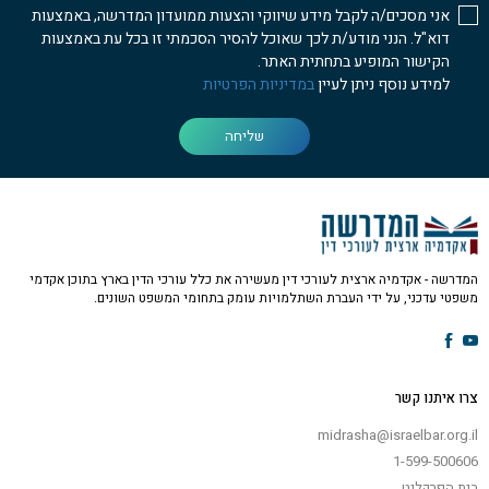
אני מסכים/ה לקבל מידע שיווקי והצעות ממועדון המדרשה, באמצעות
דוא"ל. הנני מודע/ת לכך שאוכל להסיר הסכמתי זו בכל עת באמצעות
הקישור המופיע בתחתית האתר.
למידע נוסף ניתן לעיין
במדיניות הפרטיות
שליחה
המדרשה - אקדמיה ארצית לעורכי דין מעשירה את כלל עורכי הדין בארץ בתוכן אקדמי
משפטי עדכני, על ידי העברת השתלמויות עומק בתחומי המשפט השונים.
צרו איתנו קשר
midrasha@israelbar.org.il
1-599-500606
בית הפרקליט