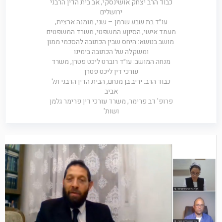
כבוד הרב יצחק אושינסקי, אב בית הדין הרבני
ירושלים
עו״ד בת שבע שרמן – שני, מומנה ארצית,
מעמד אישי, הסיוןע המשפטי, משרד המשפטים
מושב בנושא: היחס שבין הכתובה להסכמי ממון
ומשקלה של הכתובה בימינו
מנחה המושב: עו״ד רוברט ליכט פטרן, משרד
עורכי דין ליכט פטרן
כבוד הרב: יריב בן מנחם, הבית הדין הרבני תל
אביב
פרופ' דב פרימר, משרד עורכי דין פרימר גלמן
ושות'