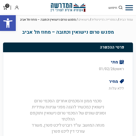
0
סל
התחבר
פתח סרגל
קניו
עמוד הבית
/
הספרייה הדיגיטלית
/
נישואים
/ מפגש טרום נישואין וכתובה – מחוז תל אביב
מפגש טרום נישואין וכתובה – מחוז תל אביב
פרטי ההכשרה
מתי
ראשון01/02/26
מחיר
ללא עלות
סכמי ממון והסכמים אחרים: הסכמי טרום
נישואין כמכשיר להגנה מפני עגינות עתידית
וסוגים שונים של הסכמי טרום נישואין ותוקפם
ההלכתי
מנחה המושב: עו״ד רוברט ליכט פטרן, משרד
עורכי דין ליכט פטרן