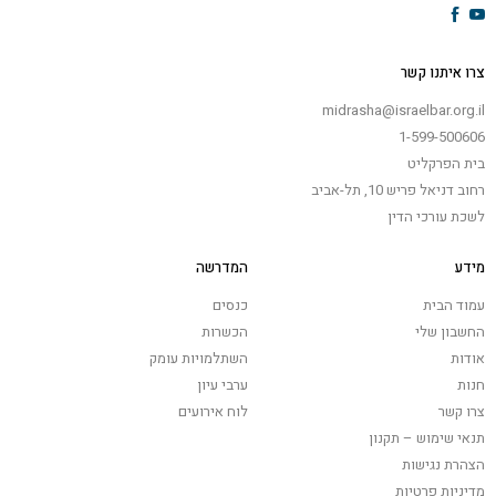
צרו איתנו קשר
midrasha@israelbar.org.il
1-599-500606
בית הפרקליט
רחוב דניאל פריש 10, תל-אביב
לשכת עורכי הדין
מידע
המדרשה
עמוד הבית
כנסים
החשבון שלי
הכשרות
אודות
השתלמויות עומק
חנות
ערבי עיון
צרו קשר
לוח אירועים
תנאי שימוש – תקנון
הצהרת נגישות
מדיניות פרטיות