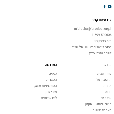
צרו איתנו קשר
midrasha@israelbar.org.il
1-599-500606
בית הפרקליט
רחוב דניאל פריש 10, תל-אביב
לשכת עורכי הדין
מידע
המדרשה
עמוד הבית
כנסים
החשבון שלי
הכשרות
אודות
השתלמויות עומק
חנות
ערבי עיון
צרו קשר
לוח אירועים
תנאי שימוש – תקנון
הצהרת נגישות