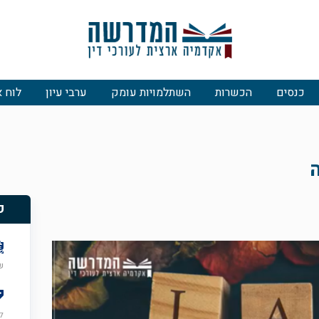
כנסים
הכשרות
השתלמויות עומק
ערבי עיון
לוח א
פ
שיש
ל