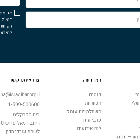
אני מס
דוא"ל.
הקישור
למידע נ
המדרשה
צרו איתנו קשר
ת
כנסים
ha@israelbar.org.il
שלי
הכשרות
1-599-500606
השתלמויות עומק
בית הפרקליט
ערבי עיון
רחוב דניאל פריש 10, תל-אביב
לוח אירועים
לשכת עורכי הדין
וש – תקנון