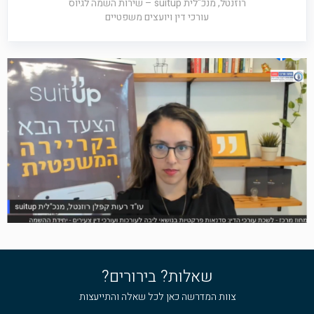
רוזנטל, מנכ"לית suitup – שירות השמה לגיוס
עורכי דין ויועצים משפטיים
שאלות? בירורים?
צוות המדרשה כאן לכל שאלה והתייעצות