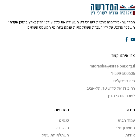
המדרשה - אקדמיה ארצית לעורכי דין מעשירה את כלל עורכי הדין בארץ בתוכן אקדמי
משפטי עדכני, על ידי העברת השתלמויות עומק בתחומי המשפט השונים.
צרו איתנו קשר
midrasha@israelbar.org.il
1-599-500606
בית הפרקליט
רחוב דניאל פריש 10, תל-אביב
לשכת עורכי הדין
מידע
המדרשה
עמוד הבית
כנסים
החשבון שלי
הכשרות
אודות
השתלמויות עומק