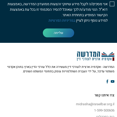
אני מסכים/ה לקבל מידע שיווקי והצעות ממועדון המדרשה, באמצעות
דוא"ל. הנני מודע/ת לכך שאוכל להסיר הסכמתי זו בכל עת באמצעות
הקישור המופיע בתחתית האתר.
למידע נוסף ניתן לעיין
במדיניות הפרטיות
שליחה
המדרשה - אקדמיה ארצית לעורכי דין מעשירה את כלל עורכי הדין בארץ בתוכן אקדמי
משפטי עדכני, על ידי העברת השתלמויות עומק בתחומי המשפט השונים.
צרו איתנו קשר
midrasha@israelbar.org.il
1-599-500606
בית הפרקליט