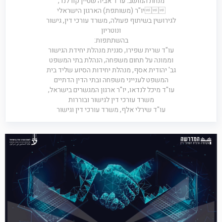
מנחת המושב: עו"ד אביה שטיין קורלנד,
יו"ר (משותפת) הארגון הישראלי
לגירושין בשיתוף פעולה, משרד עורכי דין, גישור
ונוטריון
בהשתתפות:
עו"ד שרית שפירו, סגנית מנהלת יחידת הגישור
וממונה על תחום משפחה, הנהלת בתי המשפט
גב' יהודית אסף, מנהלת יחידות הסיוע שליד בית
המשפט לענייני משפחה ובתי הדין הדתיים
עו"ד מיכל לנדאו, יו"ר ארגון המגשרים בישראל,
משרד עורכי דין לגישור ובוררות
עו"ד שירלי אלף, משרד עורכי דין וגישור