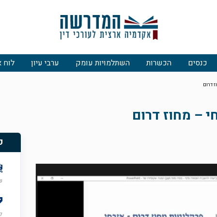
כנסים
הכשרות
השתלמויות עומק
ערבי עיון
לוח א
ז דרום
 – מחוז דרום
פ
שני
ל