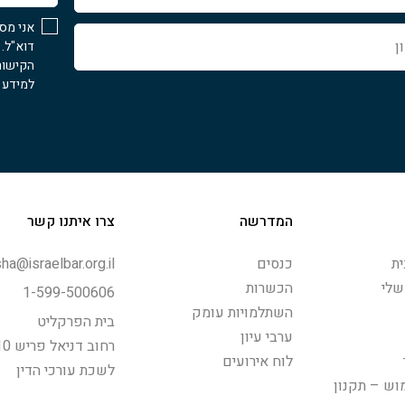
אני מס
דוא"ל.
הקישור
למידע נ
המדרשה
צרו איתנו קשר
ת
כנסים
ha@israelbar.org.il
שלי
הכשרות
1-599-500606
השתלמויות עומק
בית הפרקליט
ערבי עיון
רחוב דניאל פריש 10, תל-אביב
לוח אירועים
לשכת עורכי הדין
וש – תקנון