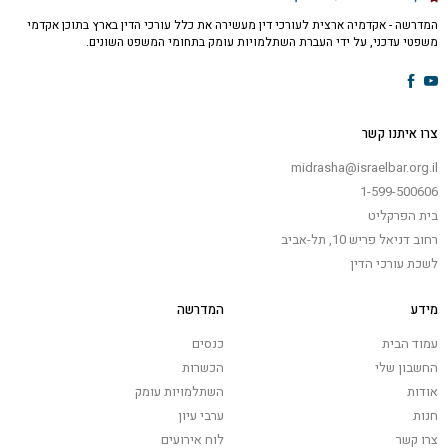
המדרשה - אקדמיה ארצית לעורכי דין מעשירה את כלל עורכי הדין בארץ בתוכן אקדמי
משפטי עדכני, על ידי העברת השתלמויות עומק בתחומי המשפט השונים.
צרו איתנו קשר
midrasha@israelbar.org.il
1-599-500606
בית הפרקליט
רחוב דניאל פריש 10, תל-אביב
לשכת עורכי הדין
מידע
המדרשה
עמוד הבית
כנסים
החשבון שלי
הכשרות
אודות
השתלמויות עומק
חנות
ערבי עיון
צרו קשר
לוח אירועים