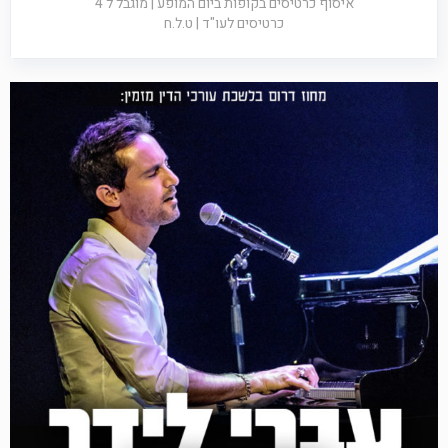
איסוף כרטיסים בקופות ביום המופע | מוגבל ל 4
כרטיסים לעו"ד | ט.ל.ח