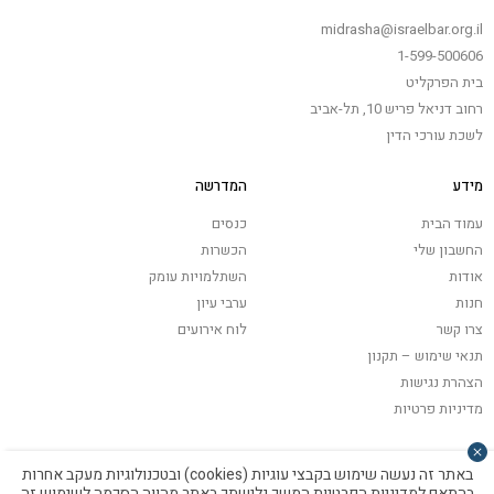
midrasha@israelbar.org.il
1-599-500606
בית הפרקליט
רחוב דניאל פריש 10, תל-אביב
לשכת עורכי הדין
מידע
המדרשה
עמוד הבית
כנסים
החשבון שלי
הכשרות
אודות
השתלמויות עומק
חנות
ערבי עיון
צרו קשר
לוח אירועים
תנאי שימוש – תקנון
הצהרת נגישות
מדיניות פרטיות
באתר זה נעשה שימוש בקבצי עוגיות (cookies) ובטכנולוגיות מעקב אחרות
בהתאם
למדיניות הפרטיות
המשך גלישתך באתר מהווה הסכמה לשימוש זה