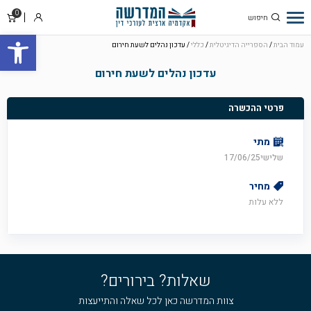
0
סל
התחבר
פתח סרגל
קניו
עמוד הבית
/
הספרייה הדיגיטלית
/
כללי
/ עדכון נהלים לשעת חירום
עדכון נהלים לשעת חירום
פרטי ההכשרה
מתי
שלישי17/06/25
מחיר
ללא עלות
שאלות? בירורים?
צוות המדרשה כאן לכל שאלה והתייעצות