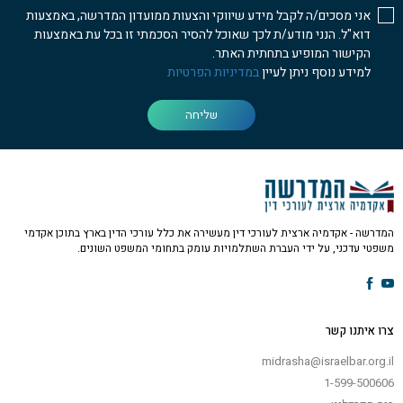
אני מסכים/ה לקבל מידע שיווקי והצעות ממועדון המדרשה, באמצעות
דוא"ל. הנני מודע/ת לכך שאוכל להסיר הסכמתי זו בכל עת באמצעות
הקישור המופיע בתחתית האתר.
למידע נוסף ניתן לעיין
במדיניות הפרטיות
שליחה
המדרשה - אקדמיה ארצית לעורכי דין מעשירה את כלל עורכי הדין בארץ בתוכן אקדמי
משפטי עדכני, על ידי העברת השתלמויות עומק בתחומי המשפט השונים.
צרו איתנו קשר
midrasha@israelbar.org.il
1-599-500606