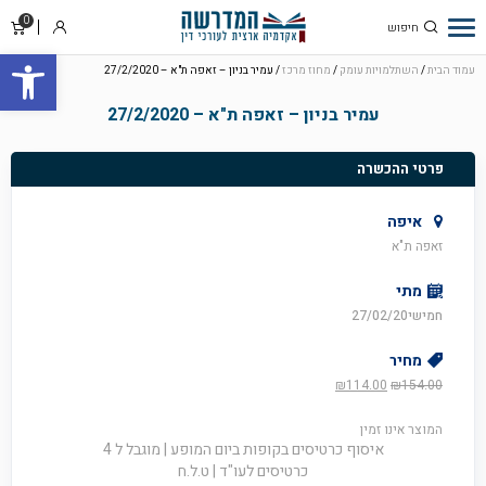
0
סל
התחבר
פתח סרגל
קניו
עמוד הבית
/
השתלמויות עומק
/
מחוז מרכז
/ עמיר בניון – זאפה ת"א – 27/2/2020
עמיר בניון – זאפה ת"א – 27/2/2020
פרטי ההכשרה
איפה
זאפה ת"א
מתי
חמישי27/02/20
מחיר
המחיר
המחיר
₪
114.00
₪
154.00
המקורי
הנוכחי
היה:
הוא:
המוצר אינו זמין
₪114.00.
₪154.00.
איסוף כרטיסים בקופות ביום המופע | מוגבל ל 4
כרטיסים לעו"ד | ט.ל.ח