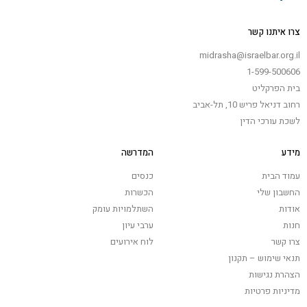
צרו איתנו קשר
midrasha@israelbar.org.il
1-599-500606
בית הפרקליט
רחוב דניאל פריש 10, תל-אביב
לשכת עורכי הדין
מידע
המדרשה
עמוד הבית
כנסים
החשבון שלי
הכשרות
אודות
השתלמויות עומק
חנות
ערבי עיון
צרו קשר
לוח אירועים
תנאי שימוש – תקנון
הצהרת נגישות
מדיניות פרטיות