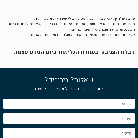
עניבת עו"ד קלאסית בגזרה עבה ומכובדת, לקשירה ידנית מסורתית.
מתאימה במיוחד למראה רשמי, סמכותי ואלגנטי – הבחירה הקלאסית לדיונים בבית
משפט, פגישות חשובות ואירועים רשמיים.
יוצרת נוכחות מרשימה ומשתלבת באופן מושלם עם חליפות קלאסיות.
קבלת העניבה בעמדת הגלימות ביום הטקס עצמו.
שאלות? בירורים?
צוות המדרשה כאן לכל שאלה והתייעצות
שם
מלא
אימייל
טלפון