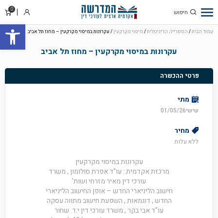
0
סל
התחבר
פתח סרגל
קניו
עמוד הבית
/
הספרייה הדיגיטלית
/
מיסוי מקרקעין
/ עקרונות במיסוי מקרקעין – מחוז תל אביב
עקרונות במיסוי מקרקעין – מחוז תל אביב
פרטי ההכשרה
מתי
שישי01/05/26
מחיר
ללא עלות
עקרונות במיסוי מקרקעין
מרכזת אקדמית : עו"ד אפרת סולומון , משרד
עורכי דין מאיר מזרחי ושות'
חישוב הליניארי החדש – אופן החישוב הליניארי
החדש , דוגמאות , השפעת חישוב מתווה עסקה
עו"ד אבי בקר , משרד עורכי דין י.ד. שחור