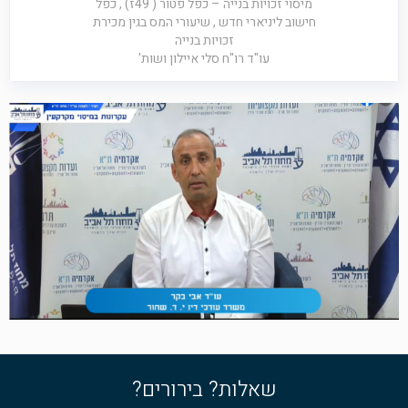
מיסוי זכויות בנייה – כפל פטור ( 49ז) , כפל
חישוב ליניארי חדש , שיעורי המס בגין מכירת
זכויות בנייה
עו"ד רו"ח סלי איילון ושות'
שאלות? בירורים?