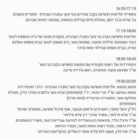
16:35-17:15
מאפייני אלימות ופשיעה בקרב צעירים ובני נוער בחברה הערבית - אתגרים ומענים
גב' עולא נג'בי יוסף, מנהלת מיזם קהילות בטוחות, עמותת יוזמות אברהם
17:15-18:00
אלימות ופשיעה בקרב בני נוער בחברה הערבית, מנקודת מבטו של בית המשפט לנוער
כבוד השופטת אילנית אימבר, שופטת נוער, בית משפט לנוער בבית משפט השלום
נצרת, ובבית משפט קהילתי מחוז מרכז
18:00-18:45
התמודדות של רשות מקומית עם תופעת הפשיעה בקרב בני נוער
עו"ד שועאע מנצור מסארוה, ראש עיריית טייבה
19:00-20:00
מושב בנושא: אלימות ופשיעה בקרב בני נוער בחברה הערבית - דרכי התמודדות
מנחת המושב: עו"ד מרי גונטר, יו"ר (משותפת) ועדת נוער בלשכת עורכי הדין, מנהלת
מחלקת נוער, הסנגוריה הציבורית (מחוז מרכז)
משתתפים:
רפ"ק יגאל נחמני, ראש זרוע תיאום מבצעי, אגף סיכול פשיעה, משטרת ישראל
עו"ד עלא תילאוי, משרד עורכי דין עלא תילאוי
עו"ד מיכל גולד, מתאמת בין-משרדית למניעת עבריינות נוער, משרד המשפטים
מר זיו גרשוני, מנהל רשות חסות הנוער, משרד הרווחה ‏
עו"ד ארז פדן, משנה לפרקליט מחוז ירושלים, פרקליטות המדינה