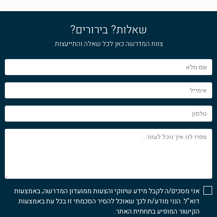
שאלות? בירורים?
צוות המדרשה כאן לכל שאלה והתייעצות
שם
מלא
אימייל
טלפון
ספרו
לנו
איך
נוכל
לעזור...
אני מסכים/ה לקבל מידע שיווקי והצעות ממועדון המדרשה, באמצעות
דוא"ל. הנני מודע/ת לכך שאוכל להסיר הסכמתי זו בכל עת באמצעות
הקישור המופיע בתחתית האתר.