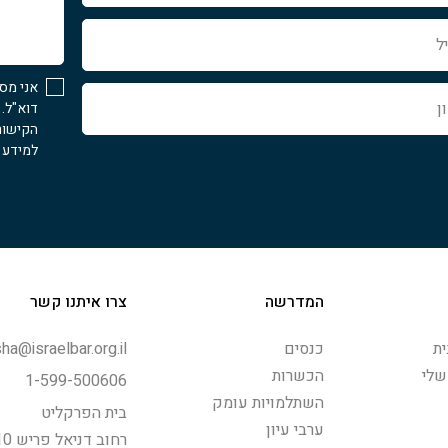
איך
נוכל
לעזור...
אני מס
דוא"ל.
הקישור
למידע נ
המדרשה
צרו איתנו קשר
ת
כנסים
ha@israelbar.org.il
שלי
הכשרות
1-599-500606
השתלמויות עומק
בית הפרקליט
ערבי עיון
רחוב דניאל פריש 10, תל-אביב