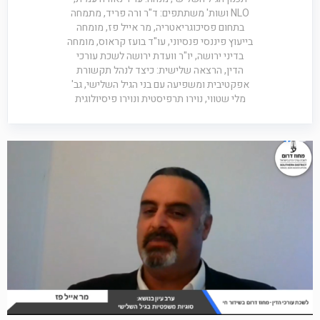
NLO ושות' משתתפים: ד"ר ורה פריד, מתמחה
בתחום פסיכוגריאטריה, מר אייל פז, מומחה
בייעוץ פיננסי פנסיוני, עו"ד בועז קראוס, מומחה
בדיני ירושה, יו"ר וועדת ירושה לשכת עורכי
הדין, הרצאה שלישית: כיצד לנהל תקשורת
אפקטיבית ומשפיעה עם בני הגיל השלישי, גב'
מלי שטווי, נוירו תרפיסטית ונוירו פיסיולוגית