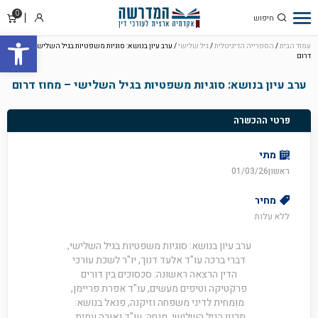
0
סל
התחבר
פתח סרגל
קניו
עמוד הבית
/
הספרייה הדיגיטלית
/
גיל שלישי
/ ערב עיון בנושא: סוגיות משפטיות בגיל השלישי – מחוז
דרום
ערב עיון בנושא: סוגיות משפטיות בגיל השלישי – מחוז דרום
פרטי ההכשרה
מתי
ראשון01/03/26
מחיר
ללא עלות
ערב עיון בנושא: סוגיות משפטיות בגיל השלישי,
דברי ברכה עו"ד אלעד דנוך, יו"ר לשכת עורכי
הדין הרצאה ראשונה: סכסוכים בין דורים
פרקטיקה וטיפים מעשים, עו"ד אפרת פריימן,
מומחית לדיני משפחה וזיקנה, פנאל בנושא:
תכנון הגיל השלישי, מנחה: עו"ד נאורה עמית,