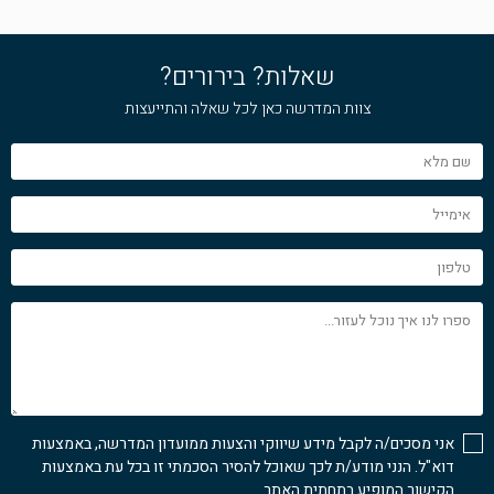
שאלות? בירורים?
צוות המדרשה כאן לכל שאלה והתייעצות
שם
מלא
אימייל
טלפון
ספרו
לנו
איך
נוכל
לעזור...
אני מסכים/ה לקבל מידע שיווקי והצעות ממועדון המדרשה, באמצעות
דוא"ל. הנני מודע/ת לכך שאוכל להסיר הסכמתי זו בכל עת באמצעות
הקישור המופיע בתחתית האתר.